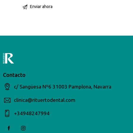
Contacto
c/ Sangüesa Nº6 31003 Pamplona, Navarra
clinica@rituertodental.com
+34948247994​