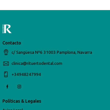
Contacto
c/ Sangüesa Nº6 31003 Pamplona, Navarra
clinica@rituertodental.com
+34948247994​
Políticas & Legales