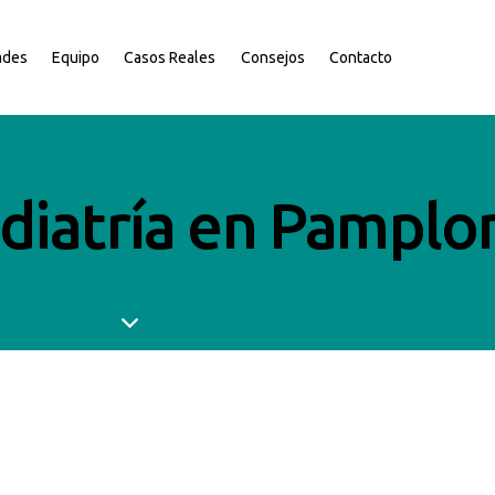
ades
Equipo
Casos Reales
Consejos
Contacto
iatría en Pamplo