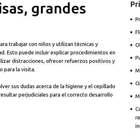
sas, grandes
Pr
Pr
F
a trabajar con niños y utilizan técnicas y
O
d. Esto puede incluir explicar procedimientos en
P
lizar distracciones, ofrecer refuerzos positivos y
 para la visita.
M
O
lver sus dudas acerca de la higiene y el cepillado
esultar perjudiciales para el correcto desarrollo
M
C
re
i