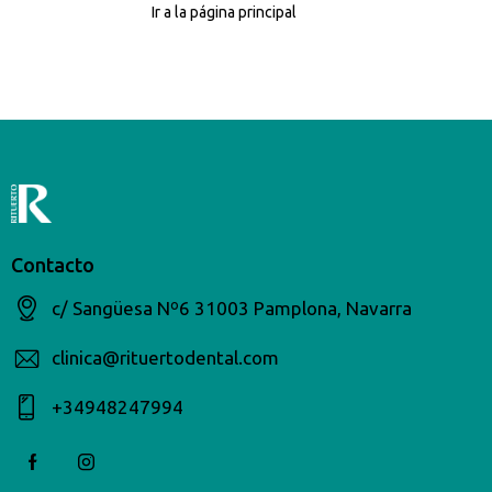
Ir a la página principal
Contacto
c/ Sangüesa Nº6 31003 Pamplona, Navarra
clinica@rituertodental.com
+34948247994​