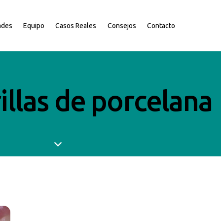
ades
Equipo
Casos Reales
Consejos
Contacto
illas de porcelana