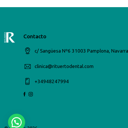
Contacto
c/ Sangüesa Nº6 31003 Pamplona, Navarr
clinica@rituertodental.com
+34948247994​