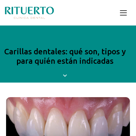
Carillas dentales: qué son, tipos y
para quién están indicadas