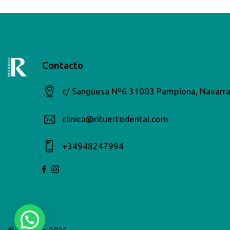
Contacto
c/ Sangüesa Nº6 31003 Pamplona, Navarr
clinica@rituertodental.com
+34948247994​