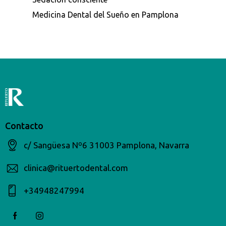
Medicina Dental del Sueño en Pamplona
Contacto
c/ Sangüesa Nº6 31003 Pamplona, Navarra
clinica@rituertodental.com
+34948247994​